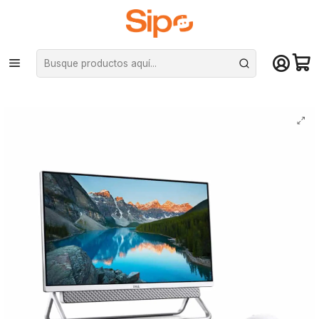
¡Compra hasta mediodía y recibe hoy! De lunes a sábado en el gran
Santiago. Envío gratis desde $29.990
Inicio
Pc Armadas
Notebooks
All in One Dell Inspiron 5400 de 23.8“ (i7-1165G7, GeForce MX330, 16GB
RAM, 256GB SSD+1TB, Win10, Plateado)