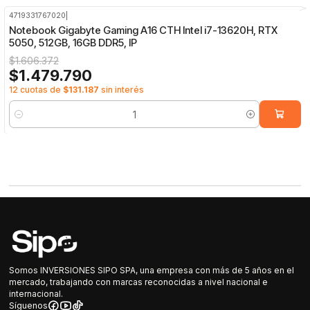
4719331767020
|
-8%
OFF
Notebook Gigabyte Gaming A16 CTH Intel i7-13620H, RTX
5050, 512GB, 16GB DDR5, IP
$1.606.372
$1.479.790
12 cuotas de
$131.187
sin interés
Cantidad
Somos INVERSIONES SIPO SPA, una empresa con más de 5 años en el
mercado, trabajando con marcas reconocidas a nivel nacional e
internacional.
Síguenos