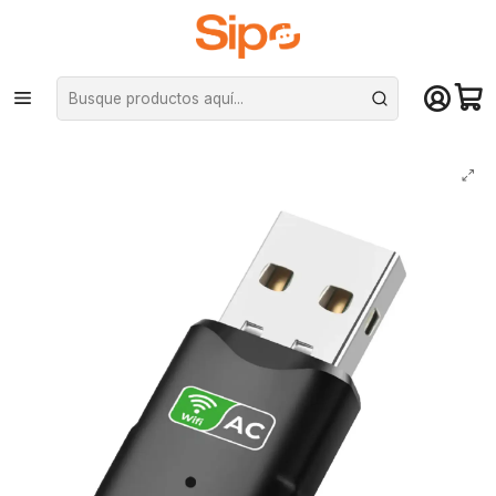
¡Compra hasta mediodía y recibe hoy! De lunes a sábado en el gran
Santiago. Envío gratis desde $29.990
Inicio
Redes y conectividad
Wifi y adaptadores
Adaptador Receptor USB WiFi 600Mbps Dual Band Realtek 2.4/5GHz