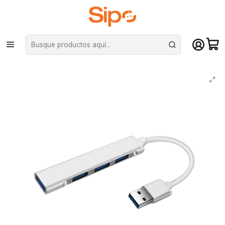
¡Compra hasta mediodía y recibe hoy! De lunes a sábado en el gran
Santiago. Envío gratis desde $29.990
Inicio
Redes y conectividad
Adaptadores HUB
Adaptador Hub Extensor Usb 3.0 a 4 Puertos Usb 5gbsp