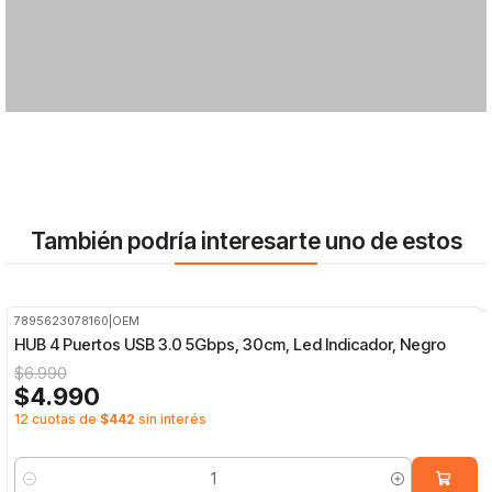
También podría interesarte uno de estos
7895623078160
|
OEM
-29%
OFF
HUB 4 Puertos USB 3.0 5Gbps, 30cm, Led Indicador, Negro
$6.990
$4.990
12 cuotas de
$442
sin interés
Cantidad