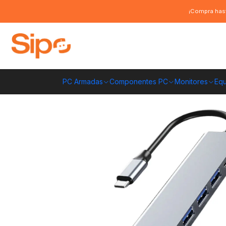
Inicio
Monitores
Adaptadores de vídeo
Adaptador Hub 7 En 1 Tipo C
¡Compra hast
PC Armadas
Componentes PC
Monitores
Equ