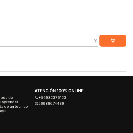
ATENCIÓN 100% ONLINE
ueda de
+56932376123
e aprender.
56986674439
a de un técnico
quí.