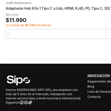
HUB8CEN1
|
Genérico
-25%
OFF
Adaptador Hub 8 En 1 Tipo C a Usb, HDMI, RJ45, PD, Tipo C, SD
$15.990
$11.990
12 cuotas de
$1.063
sin interés
Cantidad
NAVEGACIÓN
Seguimineto d
Blog
Somos INVERSIONES SIPO SPA, una empresa con
Lista de Deseo
más de 5 años en el mercado, trabajando con
Contacto
marcas reconocidas a nivel nacional e internacional.
Síguenos