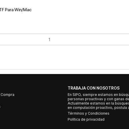
/TF Para Win/Mac
TRABAJA CON NOSOTROS
e Compra
En SIPO, siempre estamos en búsq
personas proactivas y con ganas d
Actualmente estamos en la búsqued
s
en computación proactivo, postula a
Términos y Condiciones
Política de privacidad