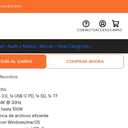
desde $29.990
 En 1 Tipo C a Usb, HDMI, PD, SD/TF
CONTACTO
ACCESO
CARRO
ad
Audio y Música
Marcas
Otras Categorías
O CHILE
GAR AL CARRO
COMPRAR AHORA
favoritos
cho
 3.0, 1x USB-C PD, 1x SD, 1x TF
a 4K @ 30Hz
a hasta 100W
ncia de archivos eficiente
le con Windows/macOS