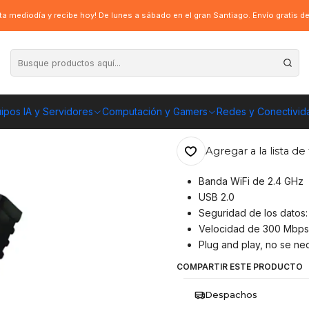
fi Usb, frecuencia 2.4ghz 802.11 B/g/n, velocidad 300mbps
a mediodía y recibe hoy! De lunes a sábado en el gran Santiago. Envío gratis 
|
Adaptador Anten
802.11 B/g/n, v
ipos IA y Servidores
Computación y Gamers
Redes y Conectivid
ENVÍO GRATIS A TOD
Agregar a la lista de 
Banda WiFi de 2.4 GHz
USB 2.0
Seguridad de los datos:
Velocidad de 300 Mbps p
Plug and play, no se nec
COMPARTIR ESTE PRODUCTO
Despachos