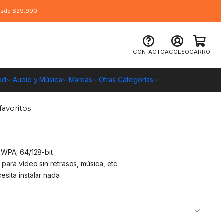
desde $29.990
a Wifi Usb, frecuencia 2.4ghz
CONTACTO
ACCESO
CARRO
elocidad 300mbps
ad
Audio y Música
Marcas
Otras Categorías
O CHILE
favoritos
 WPA; 64/128-bit
ara vídeo sin retrasos, música, etc.
esita instalar nada