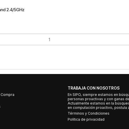
and 2.4/5GHz
TRABAJA CON NOSOTROS
e Compra
En SIPO, siempre estamos en búsq
personas proactivas y con ganas d
Actualmente estamos en la búsqued
s
en computación proactivo, postula a
Términos y Condiciones
Política de privacidad