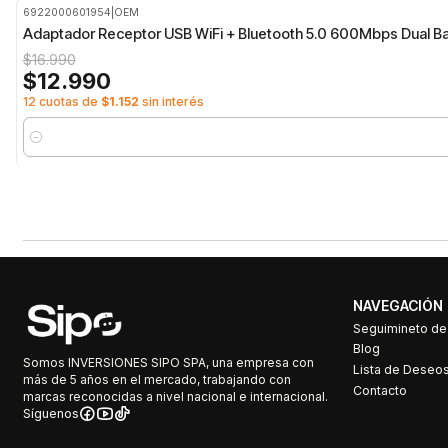
6922000601954
|
OEM
-24%
OFF
Adaptador Receptor USB WiFi + Bluetooth 5.0 600Mbps Dual B
$16.990
$12.990
12 cuotas de
$1.152
sin interés
Cantidad
NAVEGACIÓN
Seguimineto d
Blog
Somos INVERSIONES SIPO SPA, una empresa con
Lista de Deseo
más de 5 años en el mercado, trabajando con
Contacto
marcas reconocidas a nivel nacional e internacional.
Síguenos