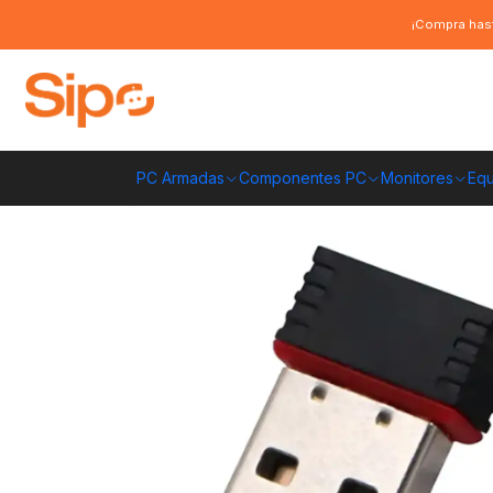
Inicio
Redes y conectividad
Wifi y adaptadores
Adaptador Antena Wi
¡Compra hast
PC Armadas
Componentes PC
Monitores
Equ