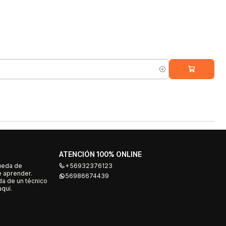
ATENCIÓN 100% ONLINE
ueda de
+56932376123
e aprender.
56986674439
a de un técnico
quí.