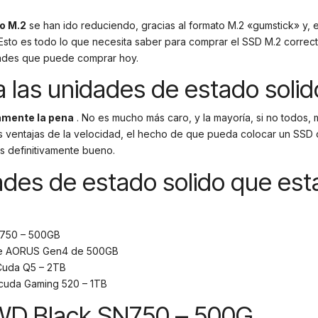
o M.2
se han ido reduciendo, gracias al formato M.2 «gumstick» y, 
sto es todo lo que necesita saber para comprar el SSD M.2 correcto
dades que puede comprar hoy.
a las unidades de estado soli
amente la pena
. No es mucho más caro, y la mayoría, si no todos,
as ventajas de la velocidad, el hecho de que pueda colocar un SSD 
s definitivamente bueno.
des de estado solido que est
N750 – 500GB
te AORUS Gen4 de 500GB
Cuda Q5 – 2TB
ecuda Gaming 520 – 1TB
 WD Black SN750 – 500G