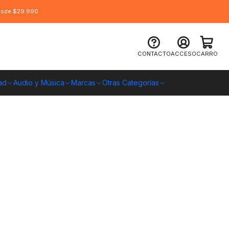
desde $29.990
a pena en este
CONTACTO
ACCESO
CARRO
ad
Audio y Música
Marcas
Otras Categorías