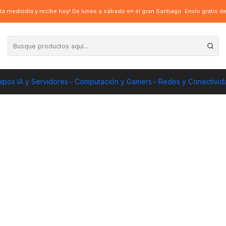
a en este 2022?
a mediodía y recibe hoy! De lunes a sábado en el gran Santiago. Envío gratis 
do sólido M.2: ¿Cúales valen mas l
ipos IA y Servidores
Computación y Gamers
Redes y Conectivid