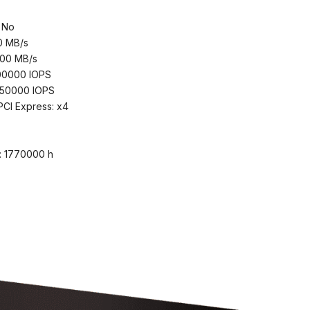
 No
0 MB/s
000 MB/s
400000 IOPS
 550000 IOPS
 PCI Express: x4
: 1770000 h