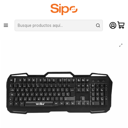
¡Compra hasta mediodía y recibe hoy! De lunes a sábado en el gran
Santiago. Envío gratis desde $29.990
Inicio
Computación y Gamers
Teclados
Mecánicos
Teclado gamer Weibo WB-539 Base metálica Tricolor