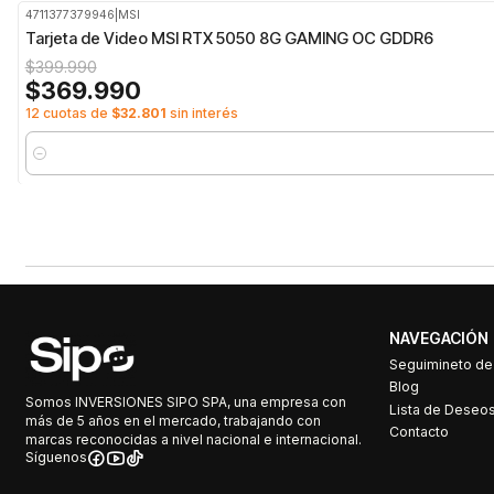
4711377379946
|
MSI
-8%
OFF
Tarjeta de Video MSI RTX 5050 8G GAMING OC GDDR6
$399.990
$369.990
12 cuotas de
$32.801
sin interés
Cantidad
NAVEGACIÓN
Seguimineto d
Blog
Somos INVERSIONES SIPO SPA, una empresa con
Lista de Deseo
más de 5 años en el mercado, trabajando con
Contacto
marcas reconocidas a nivel nacional e internacional.
Síguenos