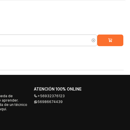
ATENCIÓN 100% ONLINE
ueda de
+56932376123
e aprender.
56986674439
a de un técnico
quí.