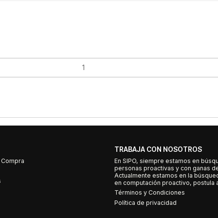
TRABAJA CON NOSOTROS
e Compra
En SIPO, siempre estamos en búsq
personas proactivas y con ganas d
Actualmente estamos en la búsqued
s
en computación proactivo, postula a
Términos y Condiciones
Política de privacidad