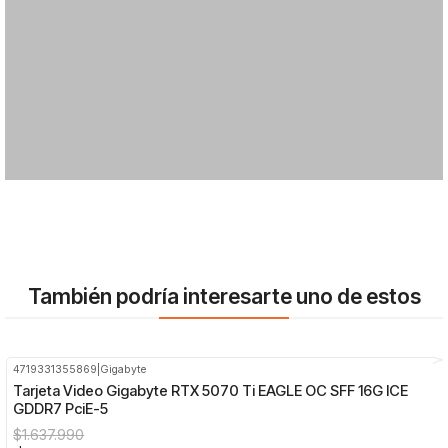
También podría interesarte uno de estos
4719331355869
|
Gigabyte
-24%
OFF
Tarjeta Video Gigabyte RTX 5070 Ti EAGLE OC SFF 16G ICE
GDDR7 PciE-5
$1.637.990