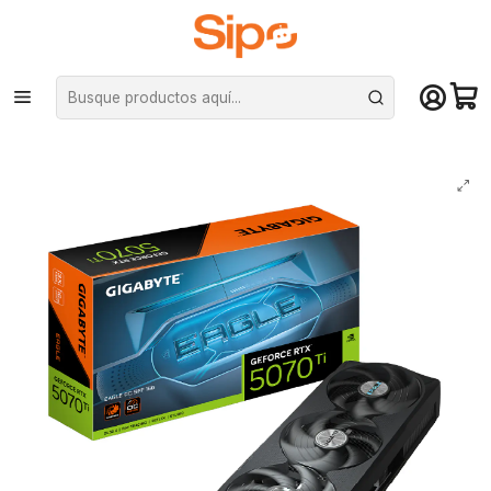
¡Compra hasta mediodía y recibe hoy! De lunes a sábado en el gran
Santiago. Envío gratis desde $29.990
Inicio
Componentes PC
Tarjeta de vídeo
Nvidia GeForce
Tarjeta de Video Gigabyte RTX 5070 Ti EAGLE OC SFF 16G, GDDR7 PciE-
5.0