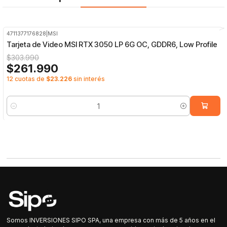
4711377176828
|
MSI
-14%
OFF
Tarjeta de Video MSI RTX 3050 LP 6G OC, GDDR6, Low Profile
$303.990
$261.990
12 cuotas de
$23.226
sin interés
Cantidad
Somos INVERSIONES SIPO SPA, una empresa con más de 5 años en el