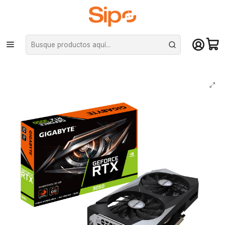
¡Compra hasta mediodía y recibe hoy! De lunes a sábado en el gran
Santiago. Envío gratis desde $29.990
Inicio
Componentes PC
Tarjeta de vídeo
Nvidia GeForce
Tarjeta de Video Gigabyte GeForce RTX 3050 WindForce OC de 8G
GDDR6