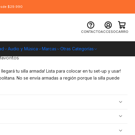
desde $29.990
illa / Escritorio
CONTACTO
ACCESO
CARRO
O CHILE
ad
Audio y Música
Marcas
Otras Categorías
favoritos
llegará tu silla armada! Lista para colocar en tu set-up y usar!
olitana. No se envía armadas a región porque la silla puede