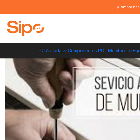
Inicio
Servicio armado Silla / Escritorio
¡Compra hast
PC Armadas
Componentes PC
Monitores
Equ