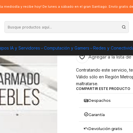
a mediodía y recibe hoy! De lunes a sábado en el gran Santiago. Envío gratis 
|
Servicio armado S
ENVÍO GRATIS A TOD
ipos IA y Servidores
Computación y Gamers
Redes y Conectivid
Agregar a la lista de 
Contratando este servicio, te 
Válido sólo en Región Metrop
maltratarse.
COMPARTIR ESTE PRODUCTO
Despachos
Garantía
Devolución gratis