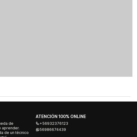
ATENCIÓN 100% ONLINE
ueda de
+56932376123
e aprender.
56986674439
a de un técnico