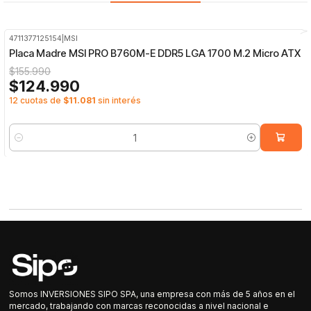
4711377125154
|
MSI
-20%
OFF
Placa Madre MSI PRO B760M-E DDR5 LGA 1700 M.2 Micro ATX
$155.990
$124.990
12 cuotas de
$11.081
sin interés
Cantidad
Somos INVERSIONES SIPO SPA, una empresa con más de 5 años en el
mercado, trabajando con marcas reconocidas a nivel nacional e