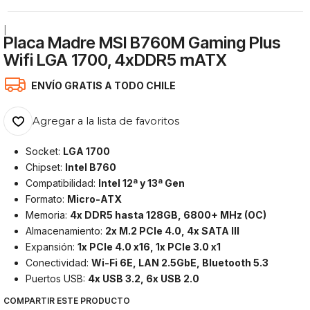
|
Placa Madre MSI B760M Gaming Plus
Wifi LGA 1700, 4xDDR5 mATX
ENVÍO GRATIS A TODO CHILE
Agregar a la lista de favoritos
Socket:
LGA 1700
Chipset:
Intel B760
Compatibilidad:
Intel 12ª y 13ª Gen
Formato:
Micro-ATX
Memoria:
4x DDR5 hasta 128GB, 6800+ MHz (OC)
Almacenamiento:
2x M.2 PCIe 4.0, 4x SATA III
Expansión:
1x PCIe 4.0 x16, 1x PCIe 3.0 x1
Conectividad:
Wi-Fi 6E, LAN 2.5GbE, Bluetooth 5.3
Puertos USB:
4x USB 3.2, 6x USB 2.0
COMPARTIR ESTE PRODUCTO