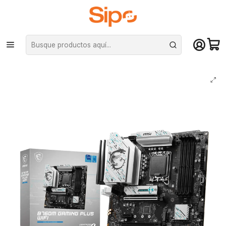
¡Compra hasta mediodía y recibe hoy! De lunes a sábado en el gran
Santiago. Envío gratis desde $29.990
Inicio
Componentes PC
Placas Madre
Intel LGA 1700
Placa Madre MSI B760M Gaming Plus Wifi LGA 1700, 4xDDR5 mATX