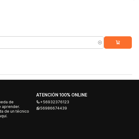
ATENCIÓN 100% ONLINE
ueda de
+56932376123
e aprender.
56986674439
a de un técnico
quí.