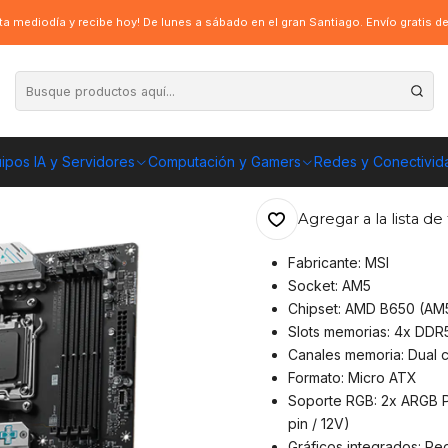
650M Gaming Plus Wifi 6E, AM5, 4xDDR5, mATX
a mediodía y recibe hoy! De lunes a sábado en el gran Santiago. Envío gratis 
|
Placa Madre MSI
4xDDR5, mATX
ipos IA y Servidores
Computación y Gamers
Redes y Conectivid
ENVÍO GRATIS A TOD
Agregar a la lista de 
Fabricante: MSI
Socket: AM5
Chipset: AMD B650 (AM
Slots memorias: 4x DDR
Canales memoria: Dual 
Formato: Micro ATX
Soporte RGB: 2x ARGB P
pin / 12V)
Gráficos integrados: Re