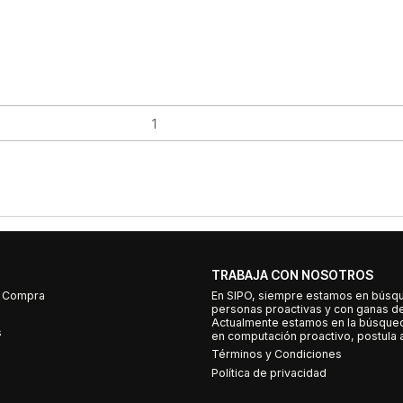
TRABAJA CON NOSOTROS
e Compra
En SIPO, siempre estamos en búsq
personas proactivas y con ganas d
Actualmente estamos en la búsqued
s
en computación proactivo, postula a
Términos y Condiciones
Política de privacidad