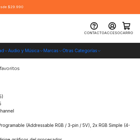
desde $29.990
 B650M Gaming Plus Wifi 6E, AM5,
CONTACTO
ACCESO
CARRO
ad
Audio y Música
Marcas
Otras Categorías
O CHILE
favoritos
5)
5
channel
rogramable (Addressable RGB / 3-pin / 5V), 2x RGB Simple (4-
dirige gráficos del procesador