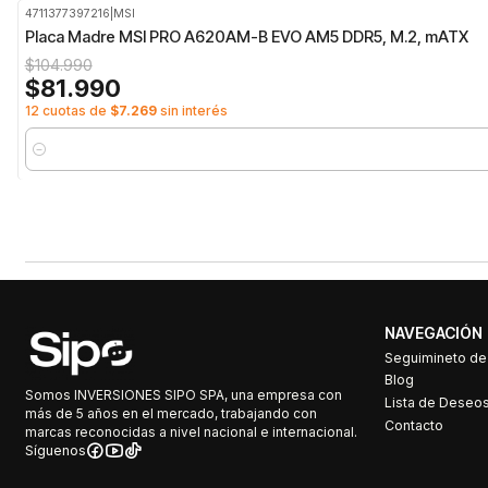
4711377397216
|
MSI
-22%
OFF
Placa Madre MSI PRO A620AM-B EVO AM5 DDR5, M.2, mATX
$104.990
$81.990
12 cuotas de
$7.269
sin interés
Cantidad
NAVEGACIÓN
Seguimineto d
Blog
Somos INVERSIONES SIPO SPA, una empresa con
Lista de Deseo
más de 5 años en el mercado, trabajando con
Contacto
marcas reconocidas a nivel nacional e internacional.
Síguenos