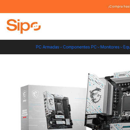
Inicio
Componentes PC
Placas Madre
AMD AM5
Placa Madre MSI B
¡Compra hast
PC Armadas
Componentes PC
Monitores
Equ