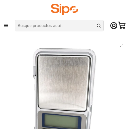
¡Compra hasta mediodía y recibe hoy! De lunes a sábado en el gran
Santiago. Envío gratis desde $29.990
Inicio
Otras categorías
Otros
Pesa gramera digital de precisión (DBPDWS32S)