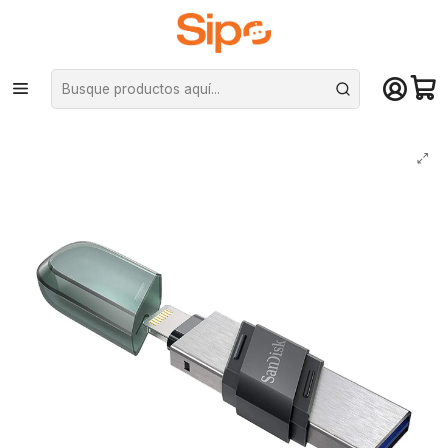
¡Compra hasta mediodía y recibe hoy! De lunes a sábado en el gran
Santiago. Envío gratis desde $29.990
Inicio
Computación y Gamers
Almacenamiento portátil
Pendrive
Pendrive SanDisk iXpand Para Iphone, Ipad - 128 GB