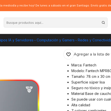
MPR800 Firefly Space 78X30CM RGB
a mediodía y recibe hoy! De lunes a sábado en el gran Santiago. Envío gratis 
|
Mousepad Gamer
78X30CM RGB
ipos IA y Servidores
Computación y Gamers
Redes y Conectivid
ENVÍO GRATIS A TOD
Agregar a la lista de 
Marca: Fantech
Modelo: Fantech MPR800
Tamaño: 78 cm x 30 cm 
Superficie súper lisa
Seguro no tóxico y insí
Material Base de caucho
Se puede usar con cual
Alta calidad
7 colores cambiantes