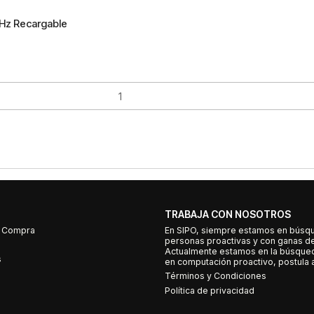
GHz Recargable
TRABAJA CON NOSOTROS
e Compra
En SIPO, siempre estamos en búsq
personas proactivas y con ganas d
Actualmente estamos en la búsqued
s
en computación proactivo, postula a
Términos y Condiciones
Política de privacidad