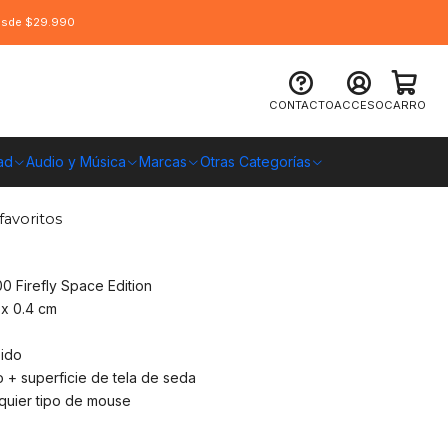
desde $29.990
 Fantech MPR800 Firefly Space
CONTACTO
ACCESO
CARRO
ad
Audio y Música
Marcas
Otras Categorías
O CHILE
favoritos
 Firefly Space Edition
x 0.4 cm
pido
 + superficie de tela de seda
quier tipo de mouse