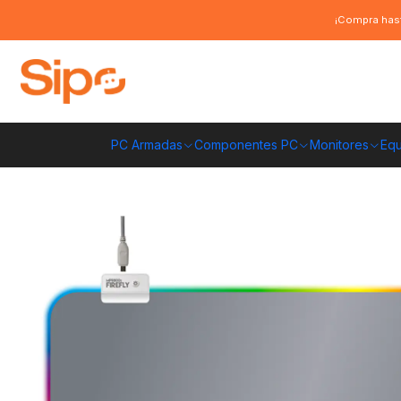
Inicio
Computación y Gamers
Mouse Pad
Mousepad Gamer Fantech 
¡Compra hast
PC Armadas
Componentes PC
Monitores
Equ