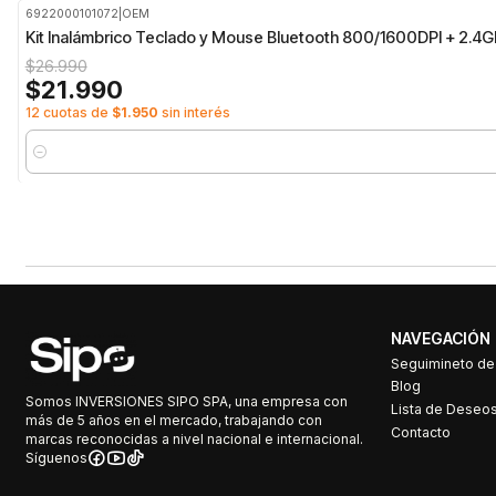
6922000101072
|
OEM
-19%
OFF
Kit Inalámbrico Teclado y Mouse Bluetooth 800/1600DPI + 2.4
$26.990
$21.990
12 cuotas de
$1.950
sin interés
Cantidad
NAVEGACIÓN
Seguimineto d
Blog
Somos INVERSIONES SIPO SPA, una empresa con
Lista de Deseo
más de 5 años en el mercado, trabajando con
Contacto
marcas reconocidas a nivel nacional e internacional.
Síguenos