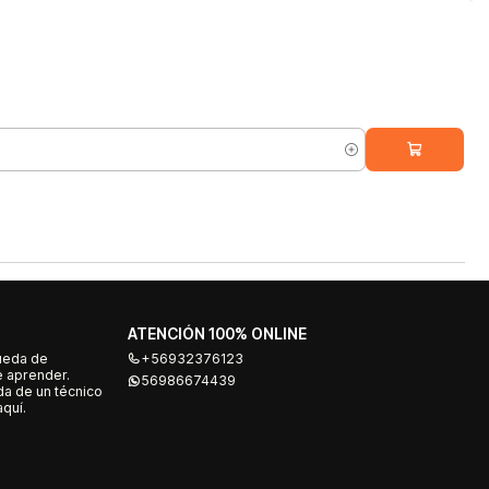
ATENCIÓN 100% ONLINE
ueda de
+56932376123
e aprender.
56986674439
a de un técnico
quí.