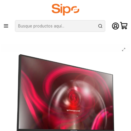
¡Compra hasta mediodía y recibe hoy! De lunes a sábado en el gran
Santiago. Envío gratis desde $29.990
Inicio
Monitores
Monitores
Monitor Gamer Ozone DSP24 240 hz de 24.5“ (TN, Full HD, 240Hz, 1ms,
Freesync