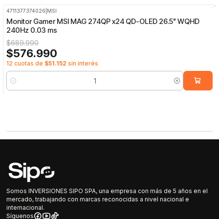
4711377374026
|
MSI
-16%
OFF
Monitor Gamer MSI MAG 274QP x24 QD-OLED 26.5" WQHD
240Hz 0.03 ms
$689.990
$576.990
12 cuotas de
$51.152
sin interés
Cantidad
Somos INVERSIONES SIPO SPA, una empresa con más de 5 años en el
mercado, trabajando con marcas reconocidas a nivel nacional e
internacional.
Síguenos