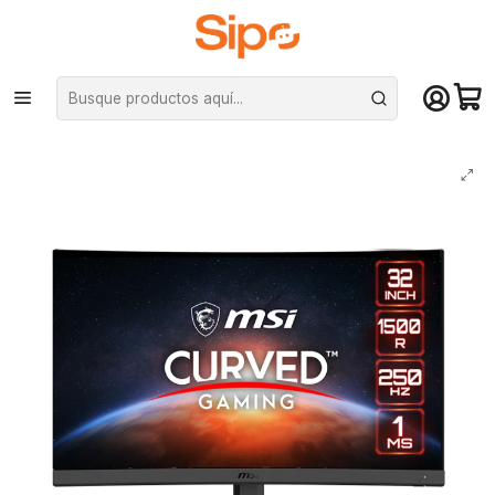
¡Compra hasta mediodía y recibe hoy! De lunes a sábado en el gran
Santiago. Envío gratis desde $29.990
Inicio
Marcas
MSI
Monitor Gamer MSI G32C4X, 32" FHD Curvo 1500R, 250 Hz, VA, HDR