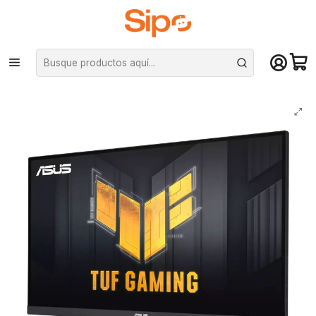
¡Compra hasta mediodía y recibe hoy! De lunes a sábado en el gran
Santiago. Envío gratis desde $29.990
Inicio
Marcas
Asus
Monitor Asus TUF 24" VG249Q3A FHD, IPS, 180Hz, 1ms, FreeSync