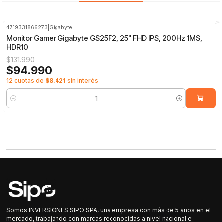
4719331866273
|
Gigabyte
-28%
OFF
Monitor Gamer Gigabyte GS25F2, 25" FHD IPS, 200Hz 1MS,
HDR10
$131.990
$94.990
12 cuotas de
$8.421
sin interés
Cantidad
Somos INVERSIONES SIPO SPA, una empresa con más de 5 años en el
mercado, trabajando con marcas reconocidas a nivel nacional e