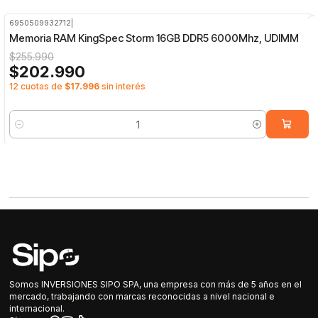
6950509932712
|
-21%
OFF
Memoria RAM KingSpec Storm 16GB DDR5 6000Mhz, UDIMM
$255.990
$202.990
12 cuotas de
$17.996
sin interés
Cantidad
Somos INVERSIONES SIPO SPA, una empresa con más de 5 años en el
mercado, trabajando con marcas reconocidas a nivel nacional e
internacional.