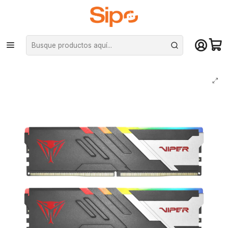
¡Compra hasta mediodía y recibe hoy! De lunes a sábado en el gran
Santiago. Envío gratis desde $29.990
Inicio
Componentes PC
Ram
DDR5 Pc Escritorio
Kit Ram Patriot Viper Venom RGB DDR5 32GB (2x16GB) 5600MHz