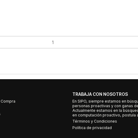
TRABAJA CON NOSOTROS
e Compra
En SIPO, siempre estamos en búsq
personas proactivas y con ganas d
Actualmente estamos en la búsqued
s
en computación proactivo, postula a
Términos y Condiciones
Política de privacidad