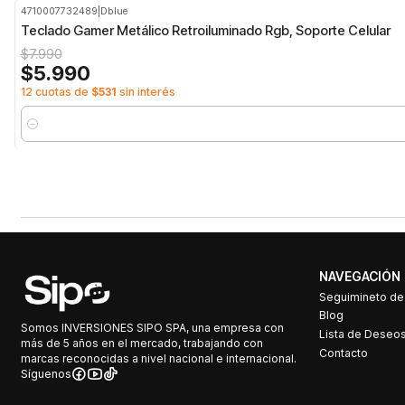
4710007732489
|
Dblue
-25%
OFF
Teclado Gamer Metálico Retroiluminado Rgb, Soporte Celular
$7.990
$5.990
12 cuotas de
$531
sin interés
Cantidad
NAVEGACIÓN
Seguimineto d
Blog
Somos INVERSIONES SIPO SPA, una empresa con
Lista de Deseo
más de 5 años en el mercado, trabajando con
Contacto
marcas reconocidas a nivel nacional e internacional.
Síguenos