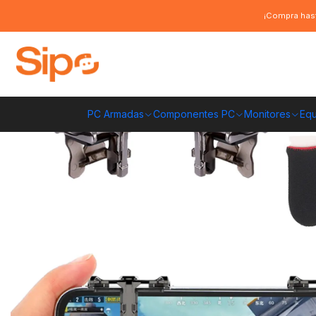
Inicio
Computación y Gamers
Joystick y simuladores
Cargadores y a
¡Compra hast
PC Armadas
Componentes PC
Monitores
Equ