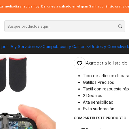
ccesorios consolas
Gatillos Joystick Gamer, Call Of Duty, Pubg, Free Fire
a mediodía y recibe hoy! De lunes a sábado en el gran Santiago. Envío gratis 
|
Gatillos Joystic
+ Dedales
ipos IA y Servidores
Computación y Gamers
Redes y Conectivid
ENVÍO GRATIS A TOD
Agregar a la lista de 
Tipo de artículo: dispa
Gatillos Precisos
Táctil con respuesta ráp
2 Dedales
Alta sensibilidad
Evita sudoración
COMPARTIR ESTE PRODUCTO