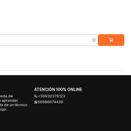
ATENCIÓN 100% ONLINE
ueda de
+56932376123
e aprender.
56986674439
a de un técnico
quí.