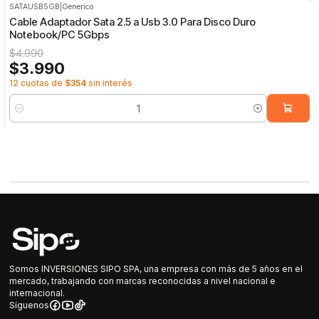
SATAUSB5GB
|
Generico
-20%
OFF
Cable Adaptador Sata 2.5 a Usb 3.0 Para Disco Duro
Notebook/PC 5Gbps
$4.990
$3.990
12 cuotas de
$354
sin interés
Cantidad
Somos INVERSIONES SIPO SPA, una empresa con más de 5 años en el
mercado, trabajando con marcas reconocidas a nivel nacional e
internacional.
Síguenos