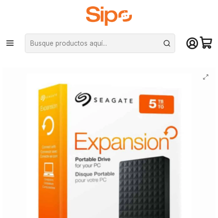
¡Compra hasta mediodía y recibe hoy! De lunes a sábado en el gran
Santiago. Envío gratis desde $29.990
Inicio
Computación y Gamers
Almacenamiento portátil
SSD Portátil
Disco Duro Seagate 5TB USB 3.0 2.5 Expansión Negro