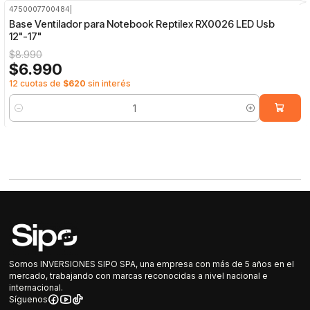
4750007700484
|
-22%
OFF
Base Ventilador para Notebook Reptilex RX0026 LED Usb
12"-17"
$8.990
$6.990
12 cuotas de
$620
sin interés
Cantidad
Somos INVERSIONES SIPO SPA, una empresa con más de 5 años en el
mercado, trabajando con marcas reconocidas a nivel nacional e
internacional.
Síguenos