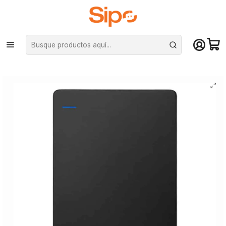
¡Compra hasta mediodía y recibe hoy! De lunes a sábado en el gran
Santiago. Envío gratis desde $29.990
Inicio
Computación y Gamers
Almacenamiento portátil
SSD Portátil
Disco Duro Externo Seagate Game Drive PS4 4TB STGD4000400 – Open
BOX