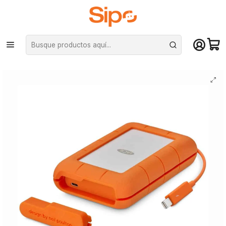
¡Compra hasta mediodía y recibe hoy! De lunes a sábado en el gran
Santiago. Envío gratis desde $29.990
Inicio
Computación y Gamers
Almacenamiento portátil
SSD Portátil
Disco duro externo Lacie Rugged USB-C Thunderbolt - 2TB