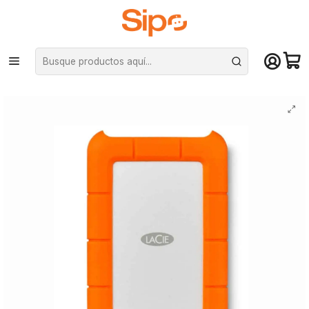
¡Compra hasta mediodía y recibe hoy! De lunes a sábado en el gran
Santiago. Envío gratis desde $29.990
Inicio
Computación y Gamers
Almacenamiento portátil
SSD Portátil
Disco duro externo Lacie Ruged USB-C 2TB