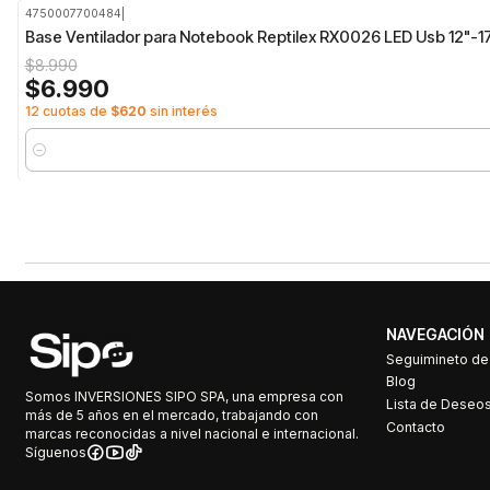
4750007700484
|
-22%
OFF
Base Ventilador para Notebook Reptilex RX0026 LED Usb 12"-1
$8.990
$6.990
12 cuotas de
$620
sin interés
Cantidad
NAVEGACIÓN
Seguimineto d
Blog
Somos INVERSIONES SIPO SPA, una empresa con
Lista de Deseo
más de 5 años en el mercado, trabajando con
Contacto
marcas reconocidas a nivel nacional e internacional.
Síguenos