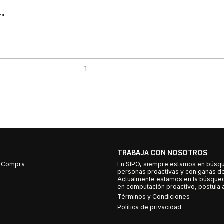
7"
TRABAJA CON NOSOTROS
e Compra
En SIPO, siempre estamos en búsq
personas proactivas y con ganas d
Actualmente estamos en la búsqued
s
en computación proactivo, postula a
Términos y Condiciones
Política de privacidad