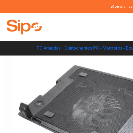
Inicio
Computación y Gamers
Ventilador Notebook
Cooler ErgoStand 
¡Compra hast
PC Armadas
Componentes PC
Monitores
Equ