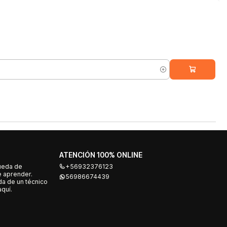
ATENCIÓN 100% ONLINE
ueda de
+56932376123
e aprender.
56986674439
a de un técnico
quí.