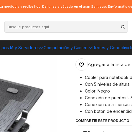
para notebook de 9" a 17"con 2 puertos usb, 5 niveles
a mediodía y recibe hoy! De lunes a sábado en el gran Santiago. Envío gratis 
|
Cooler ErgoStan
puertos usb, 5 n
ipos IA y Servidores
Computación y Gamers
Redes y Conectivid
ENVÍO GRATIS A TOD
Agregar a la lista de 
Cooler para notebook d
Con 5 niveles de altura
Color: Negro
Conexión de puertos US
Conexión de alimentaci
Con botón de encendid
COMPARTIR ESTE PRODUCTO