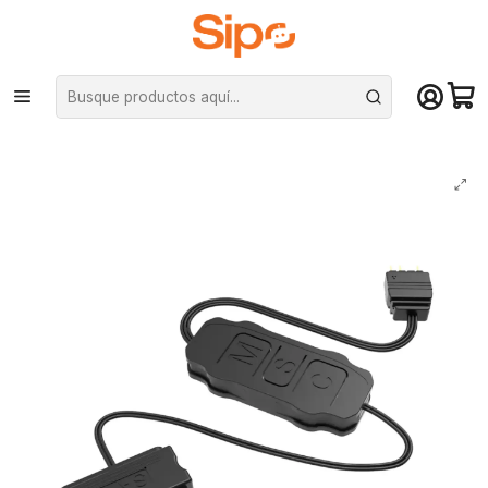
¡Compra hasta mediodía y recibe hoy! De lunes a sábado en el gran
Santiago. Envío gratis desde $29.990
Inicio
Componentes PC
Limpieza y Armado de PC
Pernos, adaptadores y cables
Controlador ARGB para Ventiladores PC, 3 Pines 5V Conexión SATA