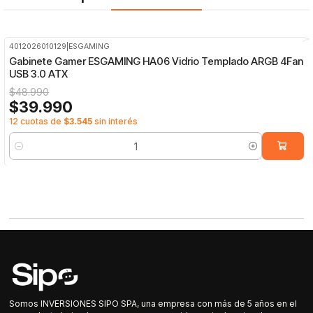
4012026010129
|
ESGAMING
-18%
OFF
Gabinete Gamer ESGAMING HA06 Vidrio Templado ARGB 4Fan
USB 3.0 ATX
$48.990
$39.990
12 cuotas de
$3.545
sin interés
Cantidad
Somos INVERSIONES SIPO SPA, una empresa con más de 5 años en el