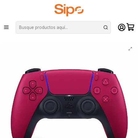
¡Compra hasta mediodía y recibe hoy! De lunes a sábado en el gran
Santiago. Envío gratis desde $29.990
Inicio
Computación y Gamers
Joystick y simuladores
Joysticks
Control Joystick Sony PlayStation, Ps5 DualSense - Cosmic Red