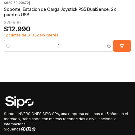
6920170100672
|
-57%
OFF
Soporte, Estacion de Carga Joystick PS5 DualSence, 2x
puertos USB
$29.990
$12.990
12 cuotas de
$1.152
sin interés
Cantidad
Somos INVERSIONES SIPO SPA, una empresa con más de 5 años en el
mercado, trabajando con marcas reconocidas a nivel nacional e
internacional.
Síguenos