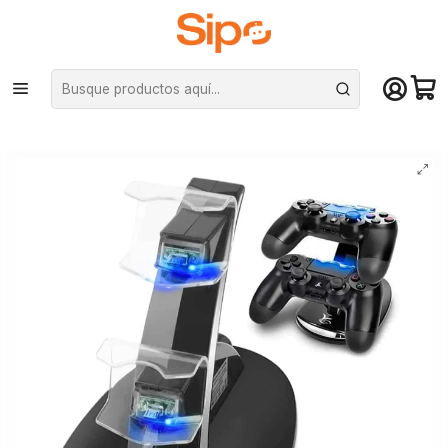
¡Compra hasta mediodía y recibe hoy! De lunes a sábado en el gran
Santiago. Envío gratis desde $29.990
Inicio
Computación y Gamers
Joystick y simuladores
Cargadores y accesorios consolas
Cargador Doble Control Ps4 Dualshock - P4