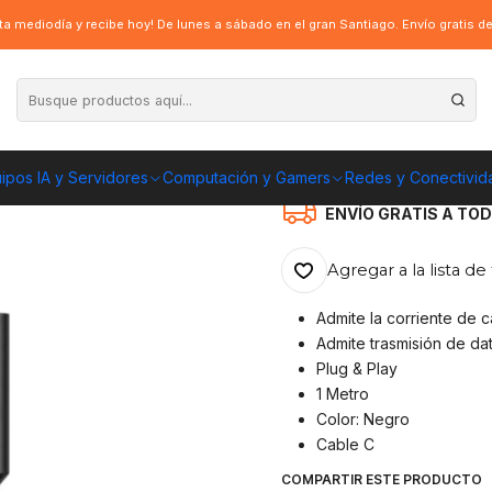
 datos Tipo C a Tipo C, HP - DHC-TC107, Carga rápida hasta 60w, Trasmisi
a mediodía y recibe hoy! De lunes a sábado en el gran Santiago. Envío gratis 
|
Cable de datos 
Carga rápida ha
5Gbps, 1 Metro
ipos IA y Servidores
Computación y Gamers
Redes y Conectivid
ENVÍO GRATIS A TOD
Agregar a la lista de 
Admite la corriente de
Admite trasmisión de da
Plug & Play
1 Metro
Color: Negro
Cable C
COMPARTIR ESTE PRODUCTO