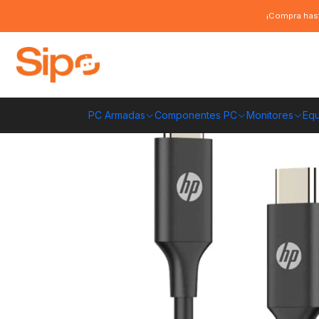
Inicio
Redes y conectividad
Cables de datos y extensiones
Cable de
¡Compra hast
PC Armadas
Componentes PC
Monitores
Equ