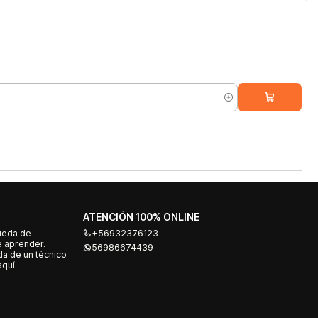
ATENCIÓN 100% ONLINE
ueda de
+56932376123
e aprender.
56986674439
a de un técnico
quí.