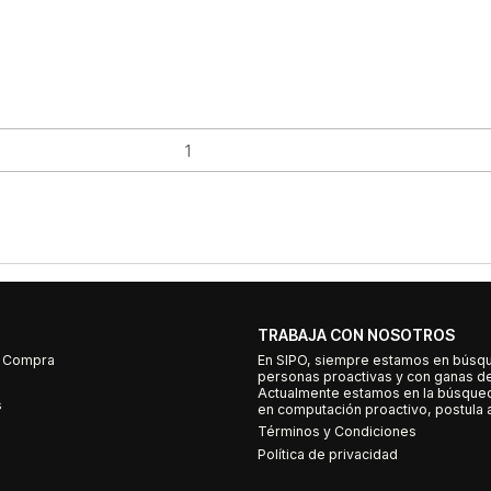
TRABAJA CON NOSOTROS
e Compra
En SIPO, siempre estamos en búsq
personas proactivas y con ganas d
Actualmente estamos en la búsqued
s
en computación proactivo, postula a
Términos y Condiciones
Política de privacidad