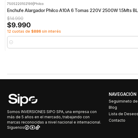
7505220102199
|
Philco
-33%
OFF
Enchufe Alargador Philco A10A 6 Tomas 220V 2500W 1.5Mts BL
$14.990
$9.990
12 cuotas de
$886
sin interés
Cantidad
NAVEGACIÓN
Seguimineto d
Blog
Somos INVERSIONES SIPO SPA, una empresa con
Lista de Deseo
más de 5 años en el mercado, trabajando con
Contacto
marcas reconocidas a nivel nacional e internacional.
Síguenos