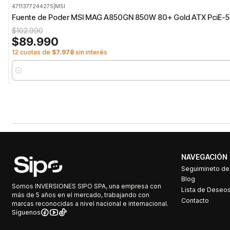
4711377244275
|
MSI
-13%
OFF
Fuente de Poder MSI MAG A850GN 850W 80+ Gold ATX PciE-5.
$102.990
$89.990
12 cuotas de
$7.978
sin interés
Cantidad
NAVEGACIÓN
Seguimineto d
Blog
Somos INVERSIONES SIPO SPA, una empresa con
Lista de Deseo
más de 5 años en el mercado, trabajando con
Contacto
marcas reconocidas a nivel nacional e internacional.
Síguenos