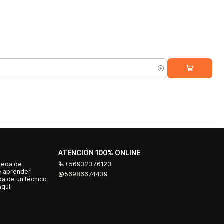
ATENCIÓN 100% ONLINE
ueda de
+56932376123
e aprender.
56986674439
a de un técnico
quí.