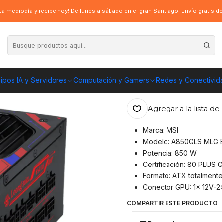
Poder MSI A850GLS MLG EDITION 850W 80+ Gold Modular
a mediodía y recibe hoy! De lunes a sábado en el gran Santiago. Envío gratis 
|
Fuente de Pode
80+ Gold Modul
ipos IA y Servidores
Computación y Gamers
Redes y Conectivid
ENVÍO GRATIS A TOD
Agregar a la lista de 
Marca: MSI
Modelo: A850GLS MLG 
Potencia: 850 W
Certificación: 80 PLUS 
Formato: ATX totalment
Conector GPU: 1x 12V-2x
COMPARTIR ESTE PRODUCTO