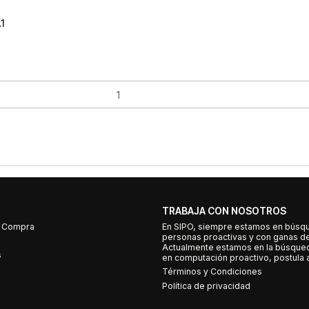
1
TRABAJA CON NOSOTROS
e Compra
En SIPO, siempre estamos en búsq
personas proactivas y con ganas d
Actualmente estamos en la búsqued
s
en computación proactivo, postula a
Términos y Condiciones
Política de privacidad