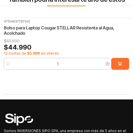
4710483778704
|
-27%
OFF
Bolso para Laptop Cougar STELLAR Resistenta al Agua,
Acolchado
$61.990
$44.990
12 cuotas de
$3.989
sin interés
Cantidad
Somos INVERSIONES SIPO SPA, una empresa con más de 5 años en el