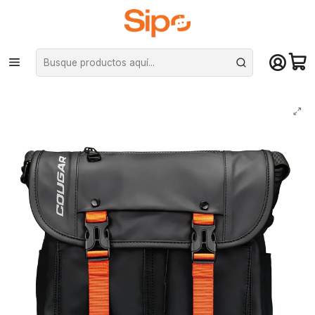
¡Compra hasta mediodía y recibe hoy! De lunes a sábado en el gran
Santiago. Envío gratis desde $29.990
Inicio
Otras categorías
Bolsos y fundas
Bolso Cougar ENFORCER Tipo Maletín Resistente al Agua Acolchado