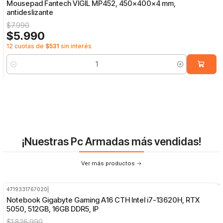
Mousepad Fantech VIGIL MP452, 450x400x4 mm,
antideslizante
$7.990
$5.990
12 cuotas de
$531
sin interés
Cantidad
¡Nuestras Pc Armadas más vendidas!
Ver más productos
4719331767020
|
-17%
OFF
Notebook Gigabyte Gaming A16 CTH Intel i7-13620H, RTX
5050, 512GB, 16GB DDR5, IP
$1.826.990