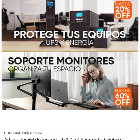
HUBUSB4USB
|
Genérico
-35%
OFF
Adaptador Hub Extensor Usb 3.0 a 4 Puertos Usb 5gbsp