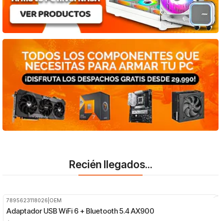
Recién llegados...
7895623118026
|
OEM
-31%
OFF
Adaptador USB WiFi 6 + Bluetooth 5.4 AX900